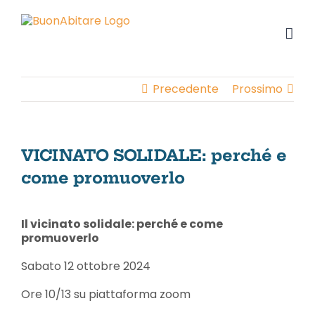
Salta
al
contenuto
Precedente
Prossimo
VICINATO SOLIDALE: perché e
come promuoverlo
Ingrandisci
immagine
Il vicinato solidale: perché e come
promuoverlo
Sabato 12 ottobre 2024
Ore 10/13 su piattaforma zoom