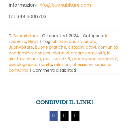
Informazioni:
info@buonabitare.com
tel. 348 6006703
Di
BuonAbitare
|
Ottobre 2nd, 2024
|
Categorie:
In
Evidenza
,
News
|
Tag:
abitare
,
buon vicinato
,
BuonAbitare
,
buone pratiche
,
cittadini attivi
,
comunità
,
condominio
,
contesti abitativi
,
creare comunità
,
la
giusta vicinanza
,
post covid-19
,
promozione comunità
,
psicologiadicomunità
,
relazioni
,
riflessione
,
senso di
su
comunità
|
Commenti disabilitati
VICINATO
SOLIDALE:
perché
e
come
CONDIVIDI IL LINK!
promuoverlo
Facebook
X
Email