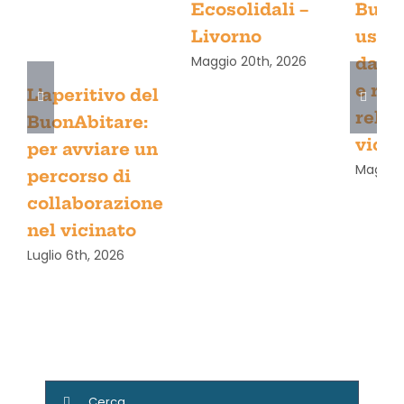
Ecosolidali –
Buon
Livorno
uscir
Maggio 20th, 2026
dall’
e rig
L’aperitivo del
relaz
BuonAbitare:
vicin
per avviare un
Maggio 
percorso di
collaborazione
nel vicinato
Luglio 6th, 2026
Cerca