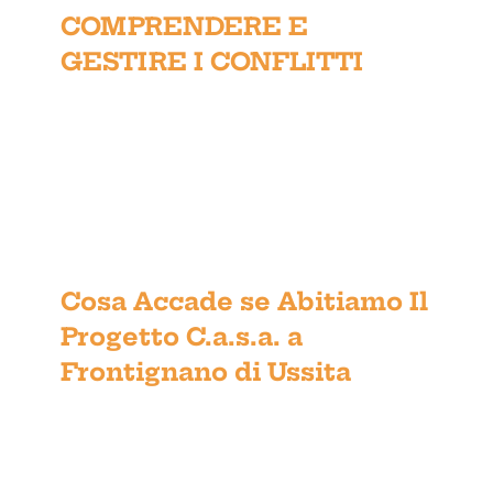
CONFLITTI
COMPRENDERE E
GESTIRE I CONFLITTI
Cosa Accade se Abitiamo Il
Cosa Accade se Abitiamo Il
Progetto C.a.s.a. a Frontignano
Progetto C.a.s.a. a
di Ussita
Frontignano di Ussita