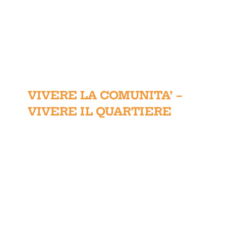
VIVERE LA COMUNITA’ –
VIVERE IL QUARTIERE
VIVERE LA COMUNITA’ –
VIVERE IL QUARTIERE
COMPRENDERE E GESTIRE I