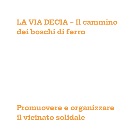
LA VIA DECIA – Il cammino dei
boschi di ferro
LA VIA DECIA – Il cammino
dei boschi di ferro
Promuovere e organizzare il
vicinato solidale
Promuovere e organizzare
il vicinato solidale