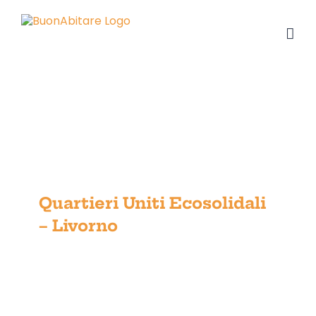
Salta
al
contenuto
Quartieri Uniti Ecosolidali –
Livorno
Quartieri Uniti Ecosolidali
– Livorno