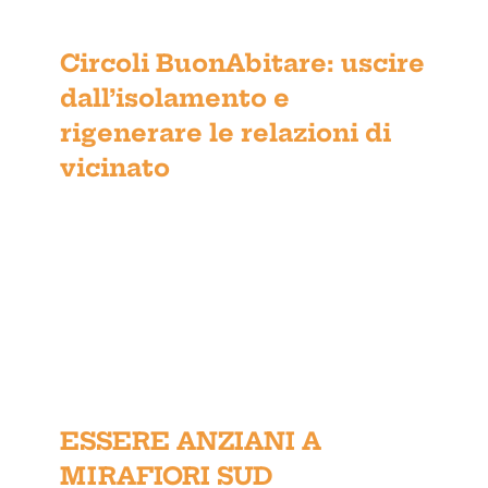
Circoli BuonAbitare: uscire
Circoli BuonAbitare: uscire
dall’isolamento e
dall’isolamento e rigenerare le
rigenerare le relazioni di
relazioni di vicinato
vicinato
ESSERE ANZIANI A MIRAFIORI
SUD
ESSERE ANZIANI A
MIRAFIORI SUD