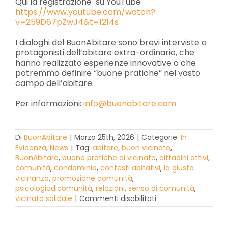
Qui la registrazione su YouTube
https://www.youtube.com/watch?
v=259D67pZwJ4&t=1214s
I dialoghi del BuonAbitare sono brevi interviste a
protagonisti dell’abitare extra-ordinario, che
hanno realizzato esperienze innovative o che
potremmo definire “buone pratiche” nel vasto
campo dell’abitare.
Per informazioni:
info@buonabitare.com
Di
BuonAbitare
|
Marzo 25th, 2026
|
Categorie:
In
Evidenza
,
News
|
Tag:
abitare
,
buon vicinato
,
BuonAbitare
,
buone pratiche di vicinato
,
cittadini attivi
,
comunità
,
condominio
,
contesti abitativi
,
la giusta
vicinanza
,
promozione comunità
,
psicologiadicomunità
,
relazioni
,
senso di comunità
,
su
vicinato solidale
|
Commenti disabilitati
LA
VIA