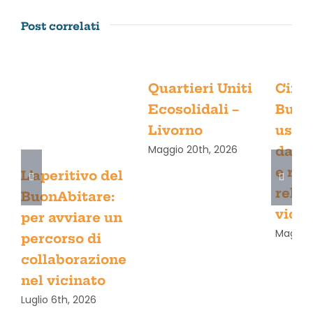
Post correlati
Quartieri Uniti
Circo
Ecosolidali –
Buon
Livorno
uscir
Maggio 20th, 2026
dall’
e rig
L’aperitivo del
relaz
BuonAbitare:
vicin
per avviare un
Maggio 
percorso di
collaborazione
nel vicinato
Luglio 6th, 2026