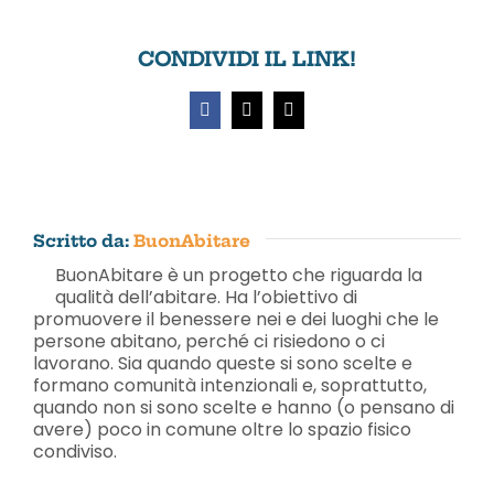
DECIA
–
Il
CONDIVIDI IL LINK!
cammino
dei
boschi
Facebook
X
Email
di
ferro
Scritto da:
BuonAbitare
BuonAbitare è un progetto che riguarda la
qualità dell’abitare. Ha l’obiettivo di
promuovere il benessere nei e dei luoghi che le
persone abitano, perché ci risiedono o ci
lavorano. Sia quando queste si sono scelte e
formano comunità intenzionali e, soprattutto,
quando non si sono scelte e hanno (o pensano di
avere) poco in comune oltre lo spazio fisico
condiviso.