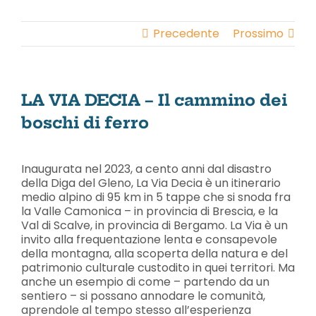
Salta
al
Precedente
Prossimo
contenuto
LA VIA DECIA – Il cammino dei
boschi di ferro
Ingrandisci
immagine
Inaugurata nel 2023, a cento anni dal disastro
della Diga del Gleno, La Via Decia è un itinerario
medio alpino di 95 km in 5 tappe che si snoda fra
la Valle Camonica – in provincia di Brescia, e la
Val di Scalve, in provincia di Bergamo. La Via è un
invito alla frequentazione lenta e consapevole
della montagna, alla scoperta della natura e del
patrimonio culturale custodito in quei territori. Ma
anche un esempio di come – partendo da un
sentiero – si possano annodare le comunità,
aprendole al tempo stesso all’esperienza