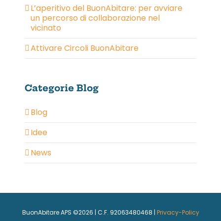
L’aperitivo del BuonAbitare: per avviare
un percorso di collaborazione nel
vicinato
Attivare Circoli BuonAbitare
Categorie Blog
Blog
Idee
News
BuonAbitare APS ©
2026 | C.F. 92063480468 |
Privacy-Policy