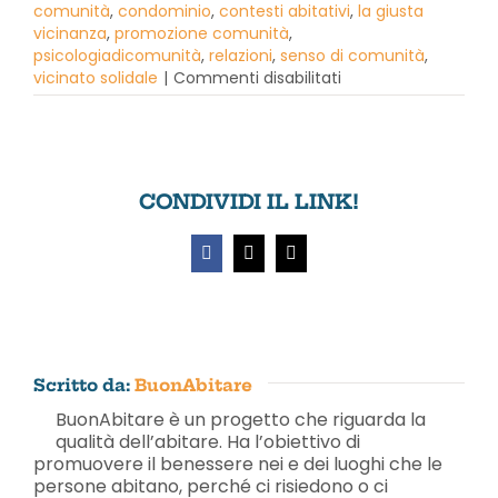
comunità
,
condominio
,
contesti abitativi
,
la giusta
vicinanza
,
promozione comunità
,
psicologiadicomunità
,
relazioni
,
senso di comunità
,
su
vicinato solidale
|
Commenti disabilitati
Quartieri
Uniti
Ecosolidali
–
Livorno
CONDIVIDI IL LINK!
Facebook
X
Email
Scritto da:
BuonAbitare
BuonAbitare è un progetto che riguarda la
qualità dell’abitare. Ha l’obiettivo di
promuovere il benessere nei e dei luoghi che le
persone abitano, perché ci risiedono o ci