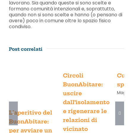
lavorano. Sia quando queste si sono scelte e
formano comunità intenzionali e, soprattutto,
quando non si sono scelte e hanno (o pensano di
avere) poco in comune oltre lo spazio fisico
condiviso.
Post correlati
Circoli
Curar
BuonAbitare:
spaz
Maggio 
uscire
dall’isolamento
e rigenerare le
L’aperitivo del
relazioni di
BuonAbitare:
vicinato
per avviare un