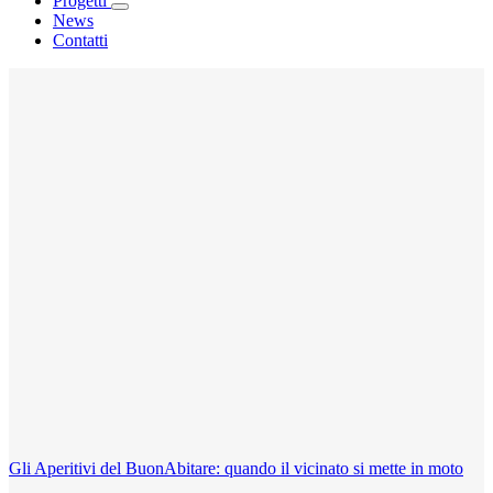
Progetti
News
Contatti
Gli Aperitivi del BuonAbitare: quando il vicinato si mette in moto