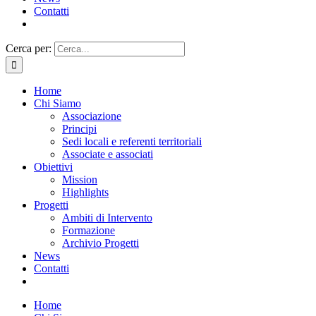
Contatti
Cerca per:
Home
Chi Siamo
Associazione
Principi
Sedi locali e referenti territoriali
Associate e associati
Obiettivi
Mission
Highlights
Progetti
Ambiti di Intervento
Formazione
Archivio Progetti
News
Contatti
Home