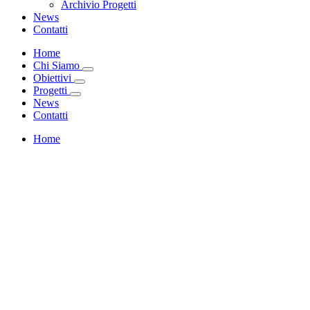
Archivio Progetti
News
Contatti
Home
Chi Siamo
Obiettivi
Progetti
News
Contatti
Home
Chi Siamo
Obiettivi
Progetti
News
Contatti
Contatti
Home
Contatti
Contatti
Buon Abitare
2025-04-21T08:24:11+00:00