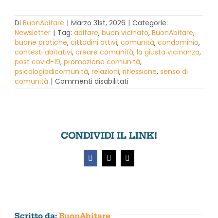
Di
BuonAbitare
|
Marzo 31st, 2026
|
Categorie:
Newsletter
|
Tag:
abitare
,
buon vicinato
,
BuonAbitare
,
buone pratiche
,
cittadini attivi
,
comunità
,
condominio
,
contesti abitativi
,
creare comunità
,
la giusta vicinanza
,
post covid-19
,
promozione comunità
,
psicologiadicomunità
,
relazioni
,
riflessione
,
senso di
su
comunità
|
Commenti disabilitati
Newsletter
N°4
–
aprile
2026
CONDIVIDI IL LINK!
Facebook
X
Email
Scritto da:
BuonAbitare