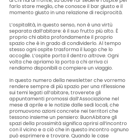
di chi hai di fronte, sa dove far sedere l’ospite per
farlo stare meglio, che conosce il bar giusto e il
momento giusto in una relazione di reciprocità.
L’ospitalità, in questo senso, non è una virtù
separata dall’abitare: è il suo frutto più alto. È
proprio chi abita profondamente il proprio
spazio che è in grado di condividerlo. Al tempo
stesso ogni ospite trasforma il luogo che lo
accoglie. L’ospite porta il dentro
altrove
. Ogni
volta che apriamo la porta a chi arriva ci
rendiamo disponibili a compiere un viaggio.
In questo numero della newsletter che vorremo
rendere sempre di più spazio per una riflessione
sui temi legati all’abitare, troverete gli
appuntamenti promossi dall’Associazione nel
mese di aprile e le notizie dalle sedi locali, che
promuovono azioni concrete nei territori che
tessono insieme un pensiero: BuonAbitare gli
spazi della prossimità significa aprirsi all’incontro
con il vicino e a ciò che in questo incontro ognuno
può esprimere e trovare. Quando le case