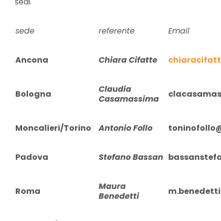
sedi.
sede
referente
Email
Ancona
Chiara Cifatte
chiaracifa
Claudia
Bologna
clacasama
Casamassima
Moncalieri/Torino
Antonio Follo
toninofollo
Padova
Stefano Bassan
bassanstef
Maura
Roma
m.benedett
Benedetti