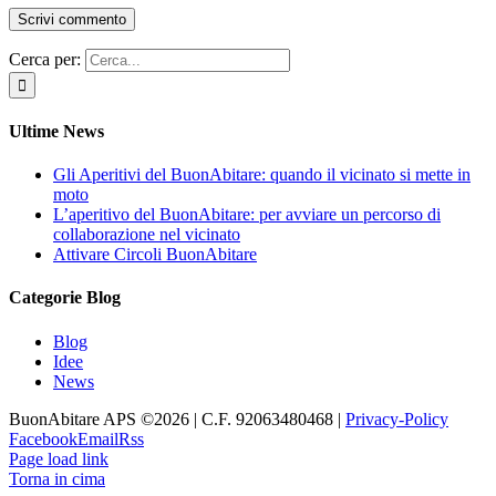
Cerca per:
Ultime News
Gli Aperitivi del BuonAbitare: quando il vicinato si mette in
moto
L’aperitivo del BuonAbitare: per avviare un percorso di
collaborazione nel vicinato
Attivare Circoli BuonAbitare
Categorie Blog
Blog
Idee
News
BuonAbitare APS ©
2026 | C.F. 92063480468 |
Privacy-Policy
Facebook
Email
Rss
Page load link
Torna in cima