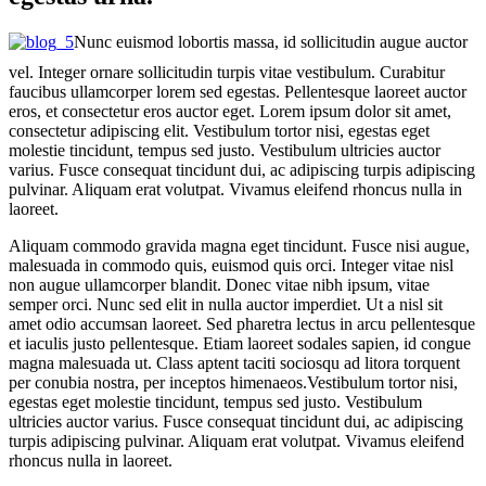
Nunc euismod lobortis massa, id sollicitudin augue auctor
vel. Integer ornare sollicitudin turpis vitae vestibulum. Curabitur
faucibus ullamcorper lorem sed egestas. Pellentesque laoreet auctor
eros, et consectetur eros auctor eget. Lorem ipsum dolor sit amet,
consectetur adipiscing elit. Vestibulum tortor nisi, egestas eget
molestie tincidunt, tempus sed justo. Vestibulum ultricies auctor
varius. Fusce consequat tincidunt dui, ac adipiscing turpis adipiscing
pulvinar. Aliquam erat volutpat. Vivamus eleifend rhoncus nulla in
laoreet.
Aliquam commodo gravida magna eget tincidunt. Fusce nisi augue,
malesuada in commodo quis, euismod quis orci. Integer vitae nisl
non augue ullamcorper blandit. Donec vitae nibh ipsum, vitae
semper orci. Nunc sed elit in nulla auctor imperdiet. Ut a nisl sit
amet odio accumsan laoreet. Sed pharetra lectus in arcu pellentesque
et iaculis justo pellentesque. Etiam laoreet sodales sapien, id congue
magna malesuada ut. Class aptent taciti sociosqu ad litora torquent
per conubia nostra, per inceptos himenaeos.Vestibulum tortor nisi,
egestas eget molestie tincidunt, tempus sed justo. Vestibulum
ultricies auctor varius. Fusce consequat tincidunt dui, ac adipiscing
turpis adipiscing pulvinar. Aliquam erat volutpat. Vivamus eleifend
rhoncus nulla in laoreet.