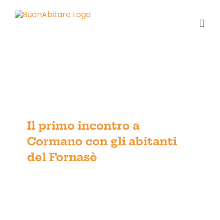
Salta
al
contenuto
Il primo incontro a Cormano con
Il primo incontro a
gli abitanti del Fornasè
Cormano con gli abitanti
del Fornasè