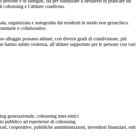
i persone e di famiglie, sia per soddisfare il desiderio di praticare un
il cohousing e l’abitare condiviso.
ata, organizzata e autogestita dai residenti in modo non gerarchico.
unitarie e collaborative.
sso alloggio possano abitare, con diversi gradi di condivisione, più
che hanno subito violenza, all’abitare supportato per le persone con vari
ing generazionale, cohousing inter-etnici
nio pubblico ad esperienze di cohousing
ati, cooperative, pubbliche amministrazioni, investitori finanziari, enti