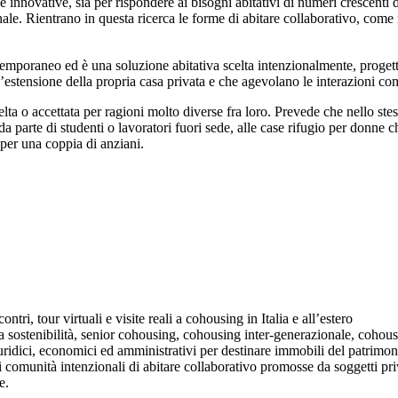
ve innovative, sia per rispondere ai bisogni abitativi di numeri crescenti d
nale. Rientrano in questa ricerca le forme di abitare collaborativo, come 
temporaneo ed è una soluzione abitativa scelta intenzionalmente, progett
’estensione della propria casa privata e che agevolano le interazioni com
elta o accettata per ragioni molto diverse fra loro. Prevede che nello ste
a parte di studenti o lavoratori fuori sede, alle case rifugio per donne 
 per una coppia di anziani.
tri, tour virtuali e visite reali a cohousing in Italia e all’estero
a sostenibilità, senior cohousing, cohousing inter-generazionale, cohous
ridici, economici ed amministrativi per destinare immobili del patrimo
 comunità intenzionali di abitare collaborativo promosse da soggetti priv
e.