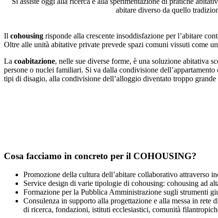
Si assiste oggi alla ricerca e alla sperimentazione di pratiche abitati
abitare diverso da quello tradizio
Il
cohousing
risponde alla crescente insoddisfazione per l’abitare con
Oltre alle unità abitative private prevede spazi comuni vissuti come un
La
coabitazione
, nelle sue diverse forme, è una soluzione abitativa sc
persone o nuclei familiari. Si va dalla condivisione dell’appartamento d
tipi di disagio, alla condivisione dell’alloggio diventato troppo grande
Cosa facciamo in concreto per il COHOUSING?
Promozione della cultura dell’abitare collaborativo attraverso incon
Service design di varie tipologie di cohousing: cohousing ad alt
Formazione per la Pubblica Amministrazione sugli strumenti giu
Consulenza in supporto alla progettazione e alla messa in rete di
di ricerca, fondazioni, istituti ecclesiastici, comunità filantropich