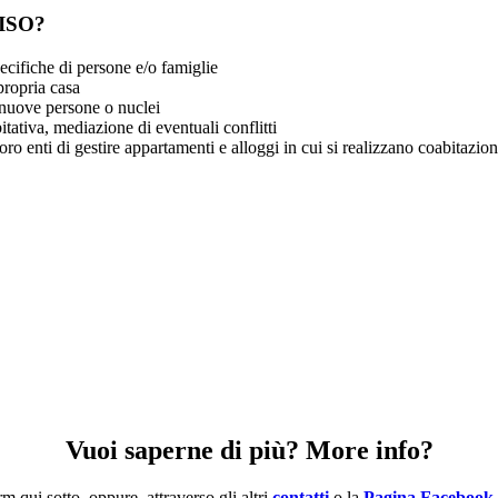
VISO?
ecifiche di persone e/o famiglie
propria casa
i nuove persone o nuclei
ativa, mediazione di eventuali conflitti
ro enti di gestire appartamenti e alloggi in cui si realizzano coabitazion
Vuoi saperne di più? More info?
m qui sotto, oppure, attraverso gli altri
contatti
o la
Pagina Facebook 