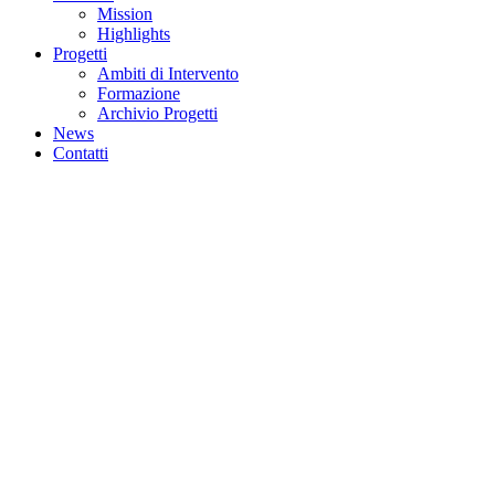
Mission
Highlights
Progetti
Ambiti di Intervento
Formazione
Archivio Progetti
News
Contatti