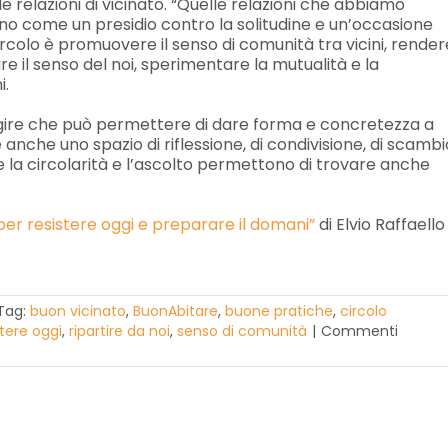
e relazioni di vicinato. “Quelle relazioni che abbiamo
o come un presidio contro la solitudine e un’occasione
ircolo è promuovere il senso di comunità tra vicini, render
re il senso del noi, sperimentare la mutualità e la
i.
agire che può permettere di dare forma e concretezza a
 anche uno spazio di riflessione, di condivisione, di scambi
ve la circolarità e l’ascolto permettono di trovare anche
 per resistere oggi e preparare il domani”
di Elvio Raffaello
Tag:
buon vicinato
,
BuonAbitare
,
buone pratiche
,
circolo
stere oggi
,
ripartire da noi
,
senso di comunità
|
Commenti