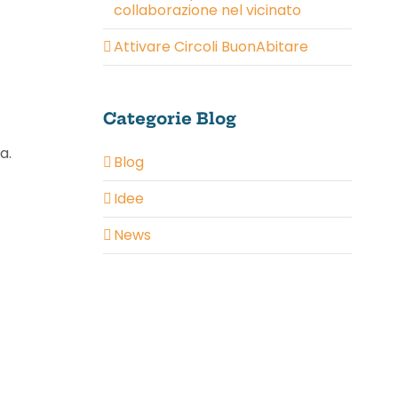
collaborazione nel vicinato
Attivare Circoli BuonAbitare
Categorie Blog
a.
Blog
Idee
News