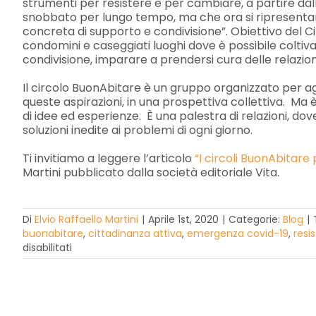
strumenti per resistere e per cambiare, a partire dall
snobbato per lungo tempo, ma che ora si ripresentan
concreta di supporto e condivisione”. Obiettivo del C
condomini e caseggiati luoghi dove è possibile coltiva
condivisione, imparare a prendersi cura delle relazion
Il circolo BuonAbitare è un gruppo organizzato per 
queste aspirazioni, in una prospettiva collettiva. Ma è
di idee ed esperienze. È una palestra di relazioni, do
soluzioni inedite ai problemi di ogni giorno.
Ti invitiamo a leggere l’articolo
“I circoli BuonAbitare
Martini pubblicato dalla società editoriale Vita.
Di
Elvio Raffaello Martini
|
Aprile 1st, 2020
|
Categorie:
Blog
|
buonabitare
,
cittadinanza attiva
,
emergenza covid-19
,
resi
su
disabilitati
I
Circoli
di
BuonAbitare