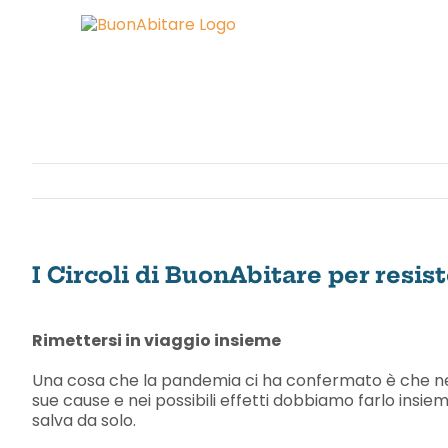
Salta
al
contenuto
I Circoli di BuonAbitare per resis
Ingrandisci
immagine
Rimettersi in viaggio insieme
Una cosa che la pandemia ci ha confermato è che nella
sue cause e nei possibili effetti dobbiamo farlo insieme
salva da solo.