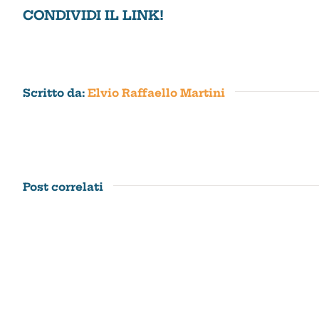
per
CONDIVIDI IL LINK!
resistere
oggi
e
preparare
il
domani
Scritto da:
Elvio Raffaello Martini
Post correlati