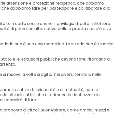
rie attenzione e protezione reciproca, che abbiamo
ica che dobbiamo fare per partecipare e collaborare alla
 e, in certo senso anche il privilegio di poter riflettere
lità di prima, un’alternativa bella e pronta non c’è e va
 periodo non è una cosa semplice. La strada non è tracciat
tato e le istituzioni pubbliche devono fare, ritardano a
partenza.
 muove, a volte si agita, nei diversi territori, nelle
iamo iniziative di solidarietà e di mutualità, nate e
o da cittadini attivi che esprimono la ricchezza e le
 di capacità di fare.
ra proposta di circoli BuonAbitare, come ambiti, mezzi e