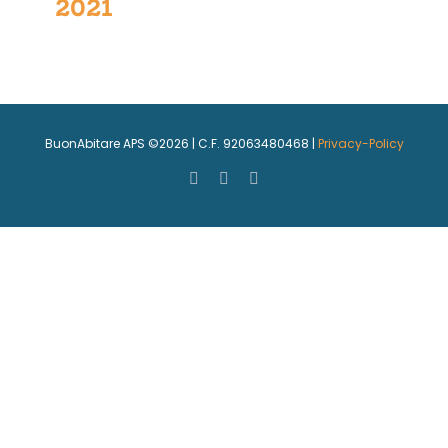
2021
BuonAbitare APS ©
2026 | C.F. 92063480468 |
Privacy-Policy
Facebook
Email
Rss