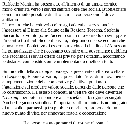
Raffaello Martini ha presentato, all’interno di un’ampia cornice
molto orientata verso i servizi sanitari oltre che sociali, BuonAbitare
come un modo possibile di affrontare la cooperazione lì dove
abitiamo.
L’incontro che ha coinvolto oltre agli addetti ai servizi anche
l’assessore al Diritto alla Salute della Regione Toscana, Stefania
Saccardi, ha voluto porre l’accento su un nuovo modo di sviluppare
l’incontro tra il pubblico e il privato, integrando risorse economiche
e umane con l’obiettivo di essere più vicino al cittadino. L’Assessore
ha puntualizzato che è necessario costruire una governance pubblica
che racchiuda i servizi offerti dal privato per i cittadini, accorciando
le distanze con le istituzioni e implementando quelli esistenti.
Sul modello della
sharing economy
, la presidente dell’area welfare
di Legacoop, Eleonora Vanni, ha presentato l’idea di rinnovamento
e implementazione delle cooperative già attive, puntando
l’attenzione sul produrre valore sociale, partendo dalle persone che
lo costruiscono. Ha esteso i concetti al welfare che deve diventare
“
sharing
” per poter rispondere alla società e ai bisogni dei singoli.
Anche Legacoop sottolinea l’importanza di un mutualismo integrato,
di una solida partnership tra pubblico e privato, proponendo un
nuovo punto di vista per rinnovare regole e cooperazione.
“Le persone sono portatrici di risorse rilevanti”