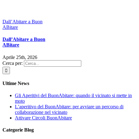
Dall’Abitare a Buon
ABitare
Dall’Abitare a Buon
ABitare
Aprile 25th, 2026
Cerca per:
Ultime News
Gli Aperitivi del BuonAbitare: quando il vicinato si mette in
moto
L’aperitivo del BuonAbitare: per avviare un percorso di
collaborazione nel vicinato
Attivare Circoli BuonAbitare
Categorie Blog