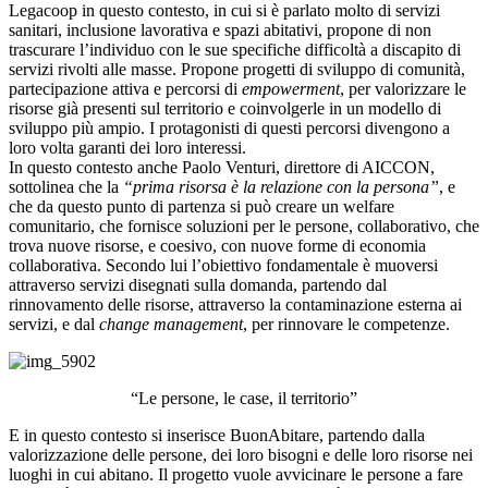
Legacoop in questo contesto, in cui si è parlato molto di servizi
sanitari, inclusione lavorativa e spazi abitativi, propone di non
trascurare l’individuo con le sue specifiche difficoltà a discapito di
servizi rivolti alle masse. Propone progetti di sviluppo di comunità,
partecipazione attiva e percorsi di
empowerment
, per valorizzare le
risorse già presenti sul territorio e coinvolgerle in un modello di
sviluppo più ampio. I protagonisti di questi percorsi divengono a
loro volta garanti dei loro interessi.
In questo contesto anche Paolo Venturi, direttore di AICCON,
sottolinea che la
“prima risorsa è la relazione con la persona”
, e
che da questo punto di partenza si può creare un welfare
comunitario, che fornisce soluzioni per le persone, collaborativo, che
trova nuove risorse, e coesivo, con nuove forme di economia
collaborativa. Secondo lui l’obiettivo fondamentale è muoversi
attraverso servizi disegnati sulla domanda, partendo dal
rinnovamento delle risorse, attraverso la contaminazione esterna ai
servizi, e dal
change management
, per rinnovare le competenze.
“Le persone, le case, il territorio”
E in questo contesto si inserisce BuonAbitare, partendo dalla
valorizzazione delle persone, dei loro bisogni e delle loro risorse nei
luoghi in cui abitano. Il progetto vuole avvicinare le persone a fare