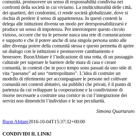
comunità, promuovere un senso di responsabilità condivisa nei
confronti della società in cui viviamo. La multiculturalità delle città,
dei quartieri, dei condomini, ci rende società globalizzate, dove si
rischia di perdere il senso di appartenenza. In questi contesti la
delega alle istituzioni diventa un modo per deresponsabilizzarsi e
produce un senso di impotenza. Per interrompere questo circolo
vizioso, occorre che tra le persone nasca una rete di comunicazione
e supporto e che il potere anche di una singola persona unito alle
altre divenga potere della comunità stessa e questo permetta di aprire
un dialogo con le istituzioni e promuovere cambiamento e
benessere. BuonAbitare è l’indicazione di una rotta, di un passaggio
culturale per superare le barriere delle mura di casa e creare
comunità, in contesti che in poco tempo sono passati da uno stile di
vita “paesano” ad uno “metropolitano”. L’idea di costruire un
modello di riferimento per accompagnare le persone nel coltivare
comunità nei contesti abitativi, sia pubblici che privati, è il punto di
partenza da cui sviluppare la cooperazione e la condivisione di
risorse necessarie a costruire una cornice in cui l’integrazione dei
servizi non dimentichi l’individuo e le sue peculiarità.
Simona Quartararo
Buon Abitare
2016-10-04T15:37:32+00:00
CONDIVIDI IL LINK!