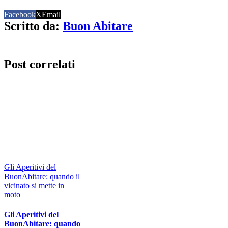
Facebook
X
Email
Scritto da:
Buon Abitare
Post correlati
Gli Aperitivi del
BuonAbitare: quando il
vicinato si mette in
moto
Gli Aperitivi del
BuonAbitare: quando