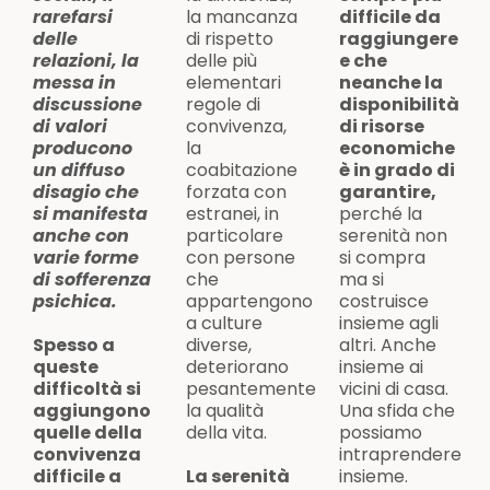
rarefarsi
la mancanza
difficile da
delle
di rispetto
raggiungere
relazioni, la
delle più
e che
messa in
elementari
neanche la
discussione
regole di
disponibilità
di valori
convivenza,
di risorse
producono
la
economiche
un diffuso
coabitazione
è in grado di
disagio che
forzata con
garantire,
si manifesta
estranei, in
perché la
anche con
particolare
serenità non
varie forme
con persone
si compra
di sofferenza
che
ma si
psichica.
appartengono
costruisce
a culture
insieme agli
Spesso a
diverse,
altri. Anche
queste
deteriorano
insieme ai
difficoltà si
pesantemente
vicini di casa.
aggiungono
la qualità
Una sfida che
quelle della
della vita.
possiamo
convivenza
intraprendere
difficile a
La serenità
insieme.