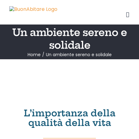
Salta
al
contenuto
Un ambiente sereno e
solidale
Home
Un ambiente sereno e solidale
L’importanza della
qualità della vita